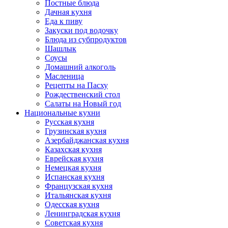
Постные блюда
Дачная кухня
Еда к пиву
Закуски под водочку
Блюда из субпродуктов
Шашлык
Соусы
Домашний алкоголь
Масленица
Рецепты на Пасху
Рождественский стол
Салаты на Новый год
Национальные кухни
Русская кухня
Грузинская кухня
Азербайджанская кухня
Казахская кухня
Еврейская кухня
Немецкая кухня
Испанская кухня
Французская кухня
Итальянская кухня
Одесская кухня
Ленинградская кухня
Советская кухня