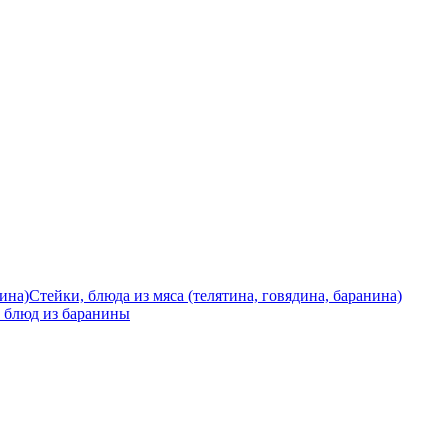
Стейки, блюда из мяса (телятина, говядина, баранина)
 блюд из баранины