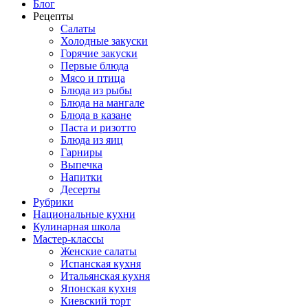
Блог
Рецепты
Салаты
Холодные закуски
Горячие закуски
Первые блюда
Мясо и птица
Блюда из рыбы
Блюда на мангале
Блюда в казане
Паста и ризотто
Блюда из яиц
Гарниры
Выпечка
Напитки
Десерты
Рубрики
Национальные кухни
Кулинарная школа
Мастер-классы
Женские салаты
Испанская кухня
Итальянская кухня
Японская кухня
Киевский торт