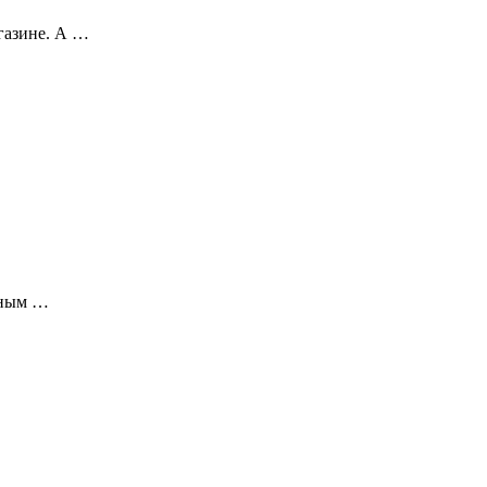
газине. А …
реным …