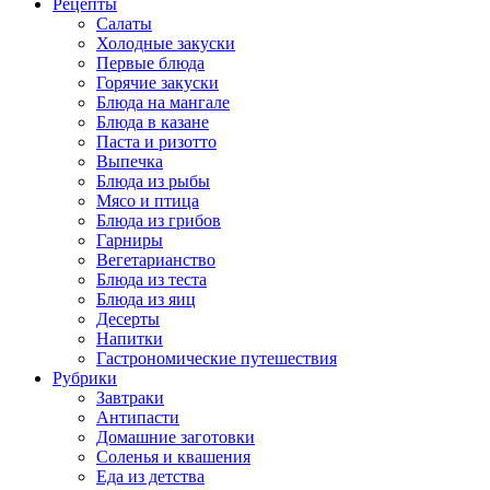
Рецепты
Салаты
Холодные закуски
Первые блюда
Горячие закуски
Блюда на мангале
Блюда в казане
Паста и ризотто
Выпечка
Блюда из рыбы
Мясо и птица
Блюда из грибов
Гарниры
Вегетарианство
Блюда из теста
Блюда из яиц
Десерты
Напитки
Гастрономические путешествия
Рубрики
Завтраки
Антипасти
Домашние заготовки
Соленья и квашения
Еда из детства