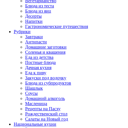
Вегетарианство
Блюда из теста
Блюда из яиц
Десерты
Напитки
Гастрономические путешествия
Рубрики
Завтраки
Антипасти
Домашние заготовки
Соленья и квашения
Еда из детства
Постные блюда
Дачная кухня
Еда к пиву
Закуски под водочку
Блюда из субпродуктов
Шашлык
Соусы
Домашний алкоголь
Масленица
Рецепты на Пасху
Рождественский стол
Салаты на Новый год
Национальные кухни