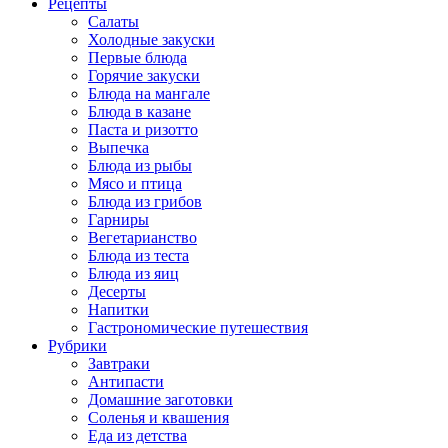
Рецепты
Салаты
Холодные закуски
Первые блюда
Горячие закуски
Блюда на мангале
Блюда в казане
Паста и ризотто
Выпечка
Блюда из рыбы
Мясо и птица
Блюда из грибов
Гарниры
Вегетарианство
Блюда из теста
Блюда из яиц
Десерты
Напитки
Гастрономические путешествия
Рубрики
Завтраки
Антипасти
Домашние заготовки
Соленья и квашения
Еда из детства