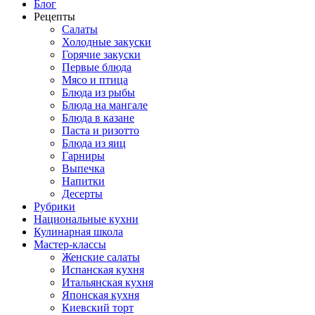
Блог
Рецепты
Салаты
Холодные закуски
Горячие закуски
Первые блюда
Мясо и птица
Блюда из рыбы
Блюда на мангале
Блюда в казане
Паста и ризотто
Блюда из яиц
Гарниры
Выпечка
Напитки
Десерты
Рубрики
Национальные кухни
Кулинарная школа
Мастер-классы
Женские салаты
Испанская кухня
Итальянская кухня
Японская кухня
Киевский торт