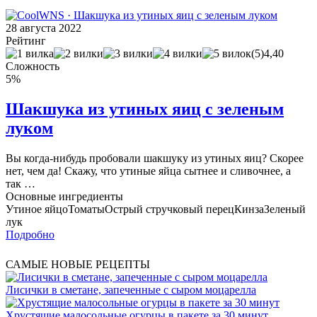
28 августа 2022
Рейтинг
(5)
4,40
Сложность
5%
Шакшука из утиных яиц с зеленым
луком
Вы когда-нибудь пробовали шакшуку из утиных яиц? Скорее
нет, чем да! Скажу, что утиные яйца сытнее и сливочнее, а
так …
Основные ингредиенты
Утиное яйцо
Томаты
Острый стручковый перец
Кинза
Зеленый
лук
Подробно
САМЫЕ НОВЫЕ РЕЦЕПТЫ
Лисички в сметане, запеченные с сыром моцарелла
Хрустящие малосольные огурцы в пакете за 30 минут