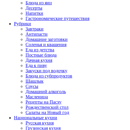
Блюда из яиц
Десерты
Напитки
Гастрономические путешествия
Рубрики
Завтраки
Антипасти
Домашние заготовки
Соленья и квашения
Еда из детства
Постные блюда
Дачная кухня
Еда к пиву
Закуски под водочку
Блюда из субпродуктов
Шашлык
Соусы
Домашний алкоголь
Масленица
Рецепты на Пасху
Рождественский стол
Салаты на Новый год
Национальные кухни
Русская кухня
Грузинская кухня