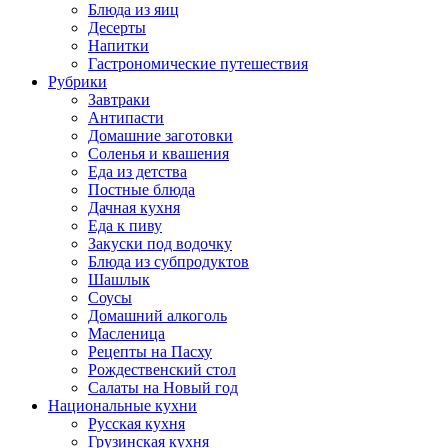
Блюда из яиц
Десерты
Напитки
Гастрономические путешествия
Рубрики
Завтраки
Антипасти
Домашние заготовки
Соленья и квашения
Еда из детства
Постные блюда
Дачная кухня
Еда к пиву
Закуски под водочку
Блюда из субпродуктов
Шашлык
Соусы
Домашний алкоголь
Масленица
Рецепты на Пасху
Рождественский стол
Салаты на Новый год
Национальные кухни
Русская кухня
Грузинская кухня