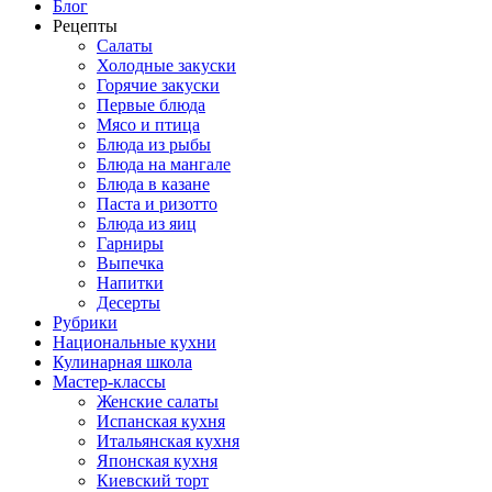
Блог
Рецепты
Салаты
Холодные закуски
Горячие закуски
Первые блюда
Мясо и птица
Блюда из рыбы
Блюда на мангале
Блюда в казане
Паста и ризотто
Блюда из яиц
Гарниры
Выпечка
Напитки
Десерты
Рубрики
Национальные кухни
Кулинарная школа
Мастер-классы
Женские салаты
Испанская кухня
Итальянская кухня
Японская кухня
Киевский торт