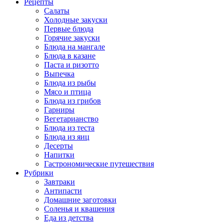
Рецепты
Салаты
Холодные закуски
Первые блюда
Горячие закуски
Блюда на мангале
Блюда в казане
Паста и ризотто
Выпечка
Блюда из рыбы
Мясо и птица
Блюда из грибов
Гарниры
Вегетарианство
Блюда из теста
Блюда из яиц
Десерты
Напитки
Гастрономические путешествия
Рубрики
Завтраки
Антипасти
Домашние заготовки
Соленья и квашения
Еда из детства