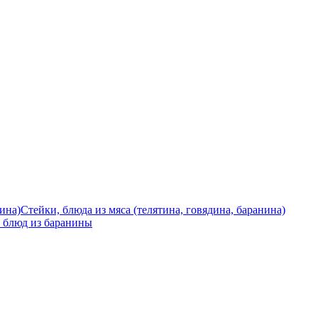
Стейки, блюда из мяса (телятина, говядина, баранина)
 блюд из баранины