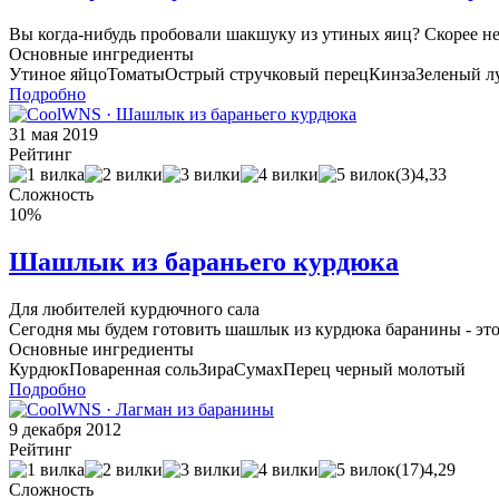
Вы когда-нибудь пробовали шакшуку из утиных яиц? Скорее нет
Основные ингредиенты
Утиное яйцо
Томаты
Острый стручковый перец
Кинза
Зеленый л
Подробно
31 мая 2019
Рейтинг
(3)
4,33
Сложность
10%
Шашлык из бараньего курдюка
Для любителей курдючного сала
Сегодня мы будем готовить шашлык из курдюка баранины - эт
Основные ингредиенты
Курдюк
Поваренная соль
Зира
Сумах
Перец черный молотый
Подробно
9 декабря 2012
Рейтинг
(17)
4,29
Сложность