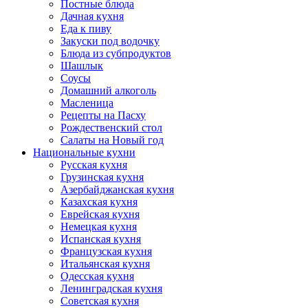
Постные блюда
Дачная кухня
Еда к пиву
Закуски под водочку
Блюда из субпродуктов
Шашлык
Соусы
Домашний алкоголь
Масленица
Рецепты на Пасху
Рождественский стол
Салаты на Новый год
Национальные кухни
Русская кухня
Грузинская кухня
Азербайджанская кухня
Казахская кухня
Еврейская кухня
Немецкая кухня
Испанская кухня
Французская кухня
Итальянская кухня
Одесская кухня
Ленинградская кухня
Советская кухня