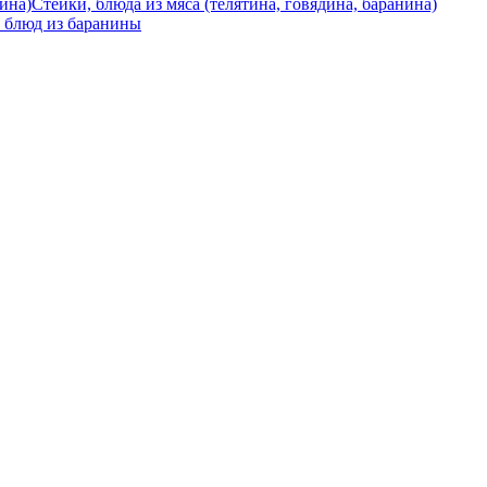
Стейки, блюда из мяса (телятина, говядина, баранина)
 блюд из баранины