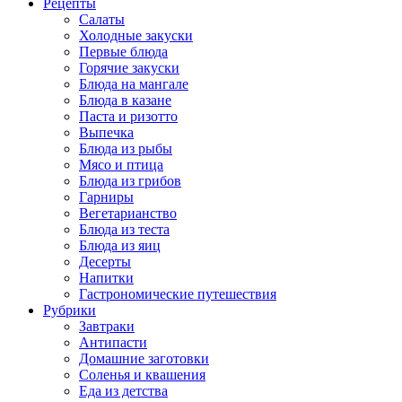
Рецепты
Салаты
Холодные закуски
Первые блюда
Горячие закуски
Блюда на мангале
Блюда в казане
Паста и ризотто
Выпечка
Блюда из рыбы
Мясо и птица
Блюда из грибов
Гарниры
Вегетарианство
Блюда из теста
Блюда из яиц
Десерты
Напитки
Гастрономические путешествия
Рубрики
Завтраки
Антипасти
Домашние заготовки
Соленья и квашения
Еда из детства