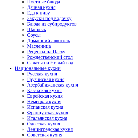
Постные блюда
Дачная кухня
Еда к пиву
Закуски под водочку
Блюда из субпродуктов
Шашлык
Соусы
Домашний алкоголь
Масленица
Рецепты на Пасху
Рождественский стол
Салаты на Новый год
Национальные кухни
Русская кухня
Грузинская кухня
Азербайджанская кухня
Казахская кухня
Еврейская кухня
Немецкая кухня
Испанская кухня
Французская кухня
Итальянская кухня
Одесская кухня
Ленинградская кухня
Советская кухня