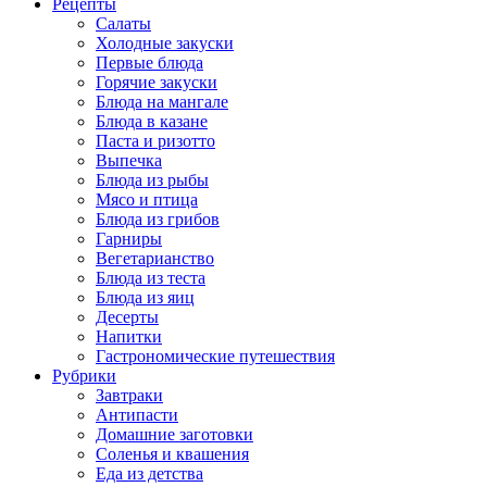
Рецепты
Салаты
Холодные закуски
Первые блюда
Горячие закуски
Блюда на мангале
Блюда в казане
Паста и ризотто
Выпечка
Блюда из рыбы
Мясо и птица
Блюда из грибов
Гарниры
Вегетарианство
Блюда из теста
Блюда из яиц
Десерты
Напитки
Гастрономические путешествия
Рубрики
Завтраки
Антипасти
Домашние заготовки
Соленья и квашения
Еда из детства