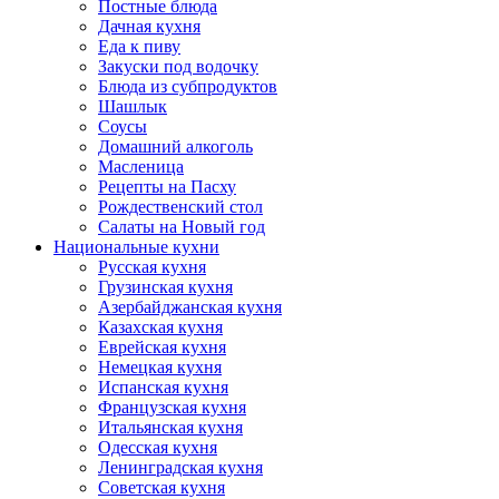
Постные блюда
Дачная кухня
Еда к пиву
Закуски под водочку
Блюда из субпродуктов
Шашлык
Соусы
Домашний алкоголь
Масленица
Рецепты на Пасху
Рождественский стол
Салаты на Новый год
Национальные кухни
Русская кухня
Грузинская кухня
Азербайджанская кухня
Казахская кухня
Еврейская кухня
Немецкая кухня
Испанская кухня
Французская кухня
Итальянская кухня
Одесская кухня
Ленинградская кухня
Советская кухня