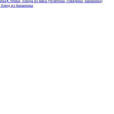
Стейки, блюда из мяса (телятина, говядина, баранина)
 блюд из баранины